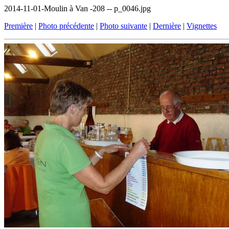
2014-11-01-Moulin à Van -208 -- p_0046.jpg
Première
|
Photo précédente
|
Photo suivante
|
Dernière
|
Vignettes