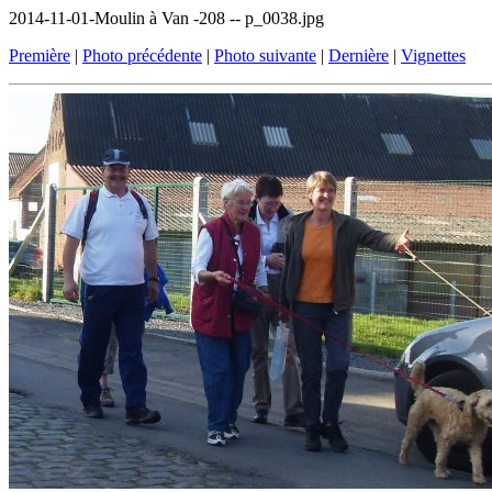
2014-11-01-Moulin à Van -208 -- p_0038.jpg
Première
|
Photo précédente
|
Photo suivante
|
Dernière
|
Vignettes