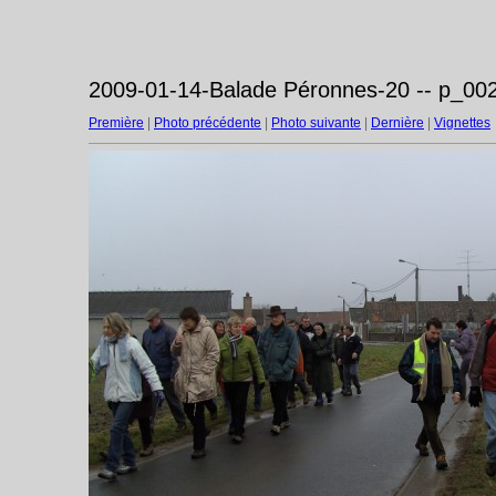
2009-01-14-Balade Péronnes-20 -- p_002
Première
|
Photo précédente
|
Photo suivante
|
Dernière
|
Vignettes