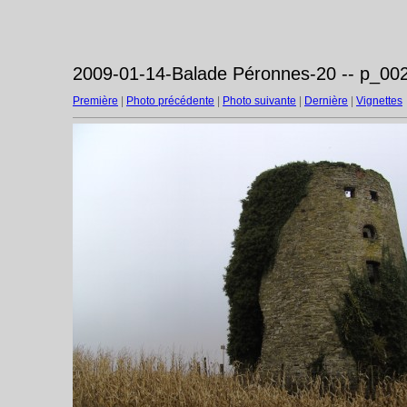
2009-01-14-Balade Péronnes-20 -- p_002
Première
|
Photo précédente
|
Photo suivante
|
Dernière
|
Vignettes