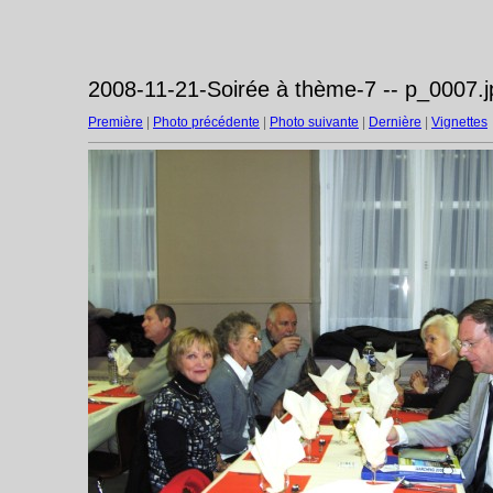
2008-11-21-Soirée à thème-7 -- p_0007.j
Première
|
Photo précédente
|
Photo suivante
|
Dernière
|
Vignettes