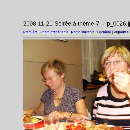
2008-11-21-Soirée à thème-7 -- p_0026.j
Première
|
Photo précédente
|
Photo suivante
|
Dernière
|
Vignettes