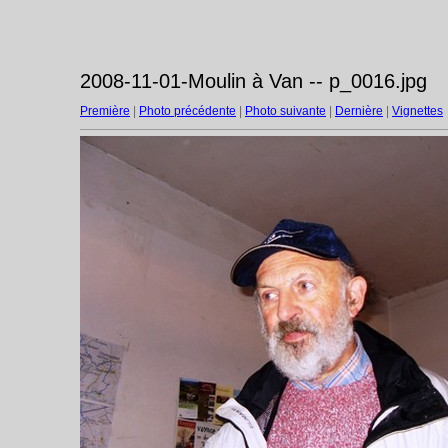
2008-11-01-Moulin à Van -- p_0016.jpg
Première
|
Photo précédente
|
Photo suivante
|
Dernière
|
Vignettes