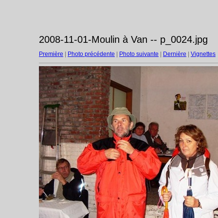
2008-11-01-Moulin à Van -- p_0024.jpg
Première
|
Photo précédente
|
Photo suivante
|
Dernière
|
Vignettes